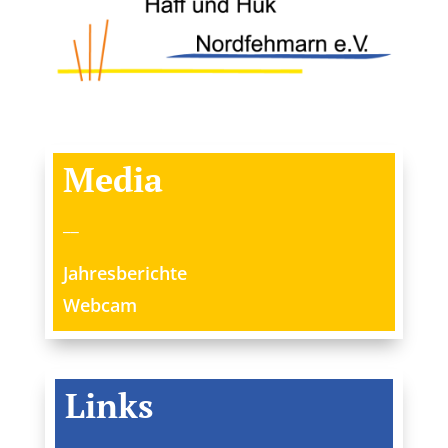
Media
__
Jahresberichte
Webcam
Links